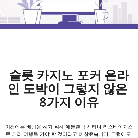
슬롯 카지노 포커 온라
인 도박이 그렇지 않은 
8가지 이유
이전에는 베팅을 하기 위해 애틀랜틱 시티나 라스베이거스
로 거리 여행을 가야 할 것이라고 예상했습니다. 그럼에도 