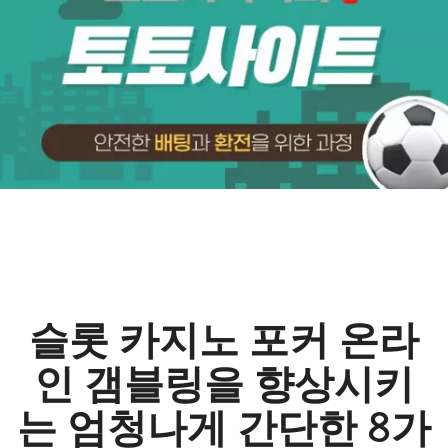
슬롯 카지노 포커 온라
인 갬블링을 향상시키
는 엄청나게 간단한 8가