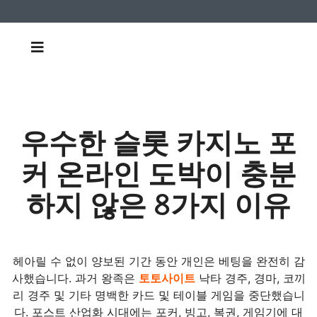
우수한 슬롯 카지노 포
커 온라인 도박이 충분
하지 않은 8가지 이유
헤아릴 수 없이 양보된 기간 동안 개인은 베팅을 완전히 감
사했습니다. 과거 왕족은 
토토사이트
 낙타 경주, 경마, 코끼
리 경주 및 기타 명백한 카드 및 테이블 게임을 중단했습니
다. 포스트 산업화 시대에는 포커, 빙고, 복권, 게임기에 대