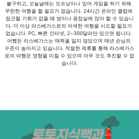
불구하고, 오늘날에는 오프닝이나 잉어 게임을 하기 위해 
무한한 여행을 할 필요가 없습니다. 24시간 온라인 클럽에 
접근할 기회가 없을 때 방이나 응접실에 앉아 할 수 있습니
다. 더 이상 라스베가스로의 어색한 여행을 시도할 필요가 
없습니다. PC, 빠른 인터넷, 2~300달러만 있으면 됩니다. 
어쨌든 라스베가스는 매력을 잃지 않았으며 매년 손님의 
수준이 높아지고 있습니다. 적절한 제휴를 통해 라스베가스
로의 여행은 영향을 미칠 수 있으며 아무 것도 추진할 수 없
습니다.